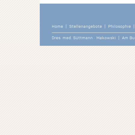
Home
|
Stellenangebote
|
Philosophie
Dres. med. Süttmann · Makowski | Am B