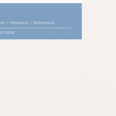
ner
|
Impressum
|
Datenschutz
5031.8898