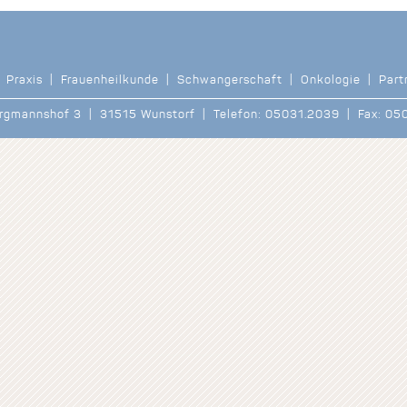
|
Praxis
|
Frauenheilkunde
|
Schwangerschaft
|
Onkologie
|
Part
urgmannshof 3 | 31515 Wunstorf | Telefon: 05031.2039 | Fax: 0